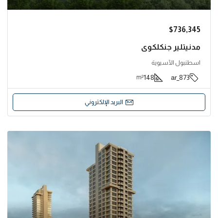
$736,345
مدنيتلير جنكلكوي
اسطنبول الآسيوية
148
873_ar
m²
البريد الإلكتروني