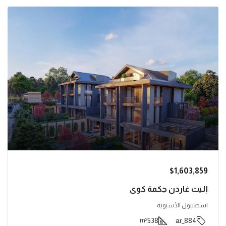
$1,603,859
إليت غاردن جكمة كوي
اسطنبول الآسيوية
538
884_ar
m²