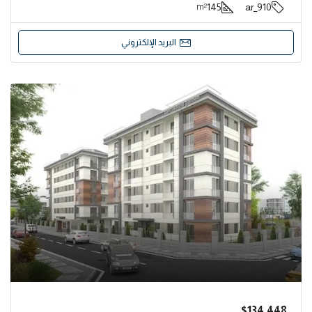
145
910_ar
m²
البريد الإلكتروني
$134,448