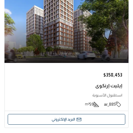
$358,453
إيليت إرنكوي
اسطنبول الآسيوية
59
885_ar
m²
البريد الإلكتروني