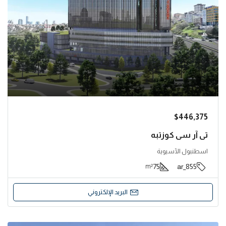
$446,375
تي آر سي كوزتبه
اسطنبول الآسيوية
75
855_ar
m²
البريد الإلكتروني