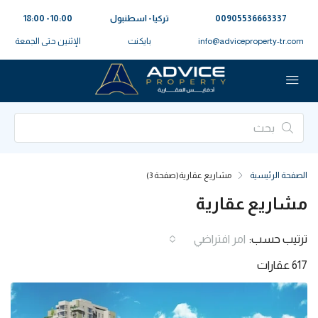
00905536663337⁩
تركيا - اسطنبول
10:00 - 18:00
info@adviceproperty-tr.com
بايكنت
الإثنين حتى الجمعة
الصفحة الرئيسية
مشاريع عقارية
(صفحة 3)
مشاريع عقارية
ترتيب حسب:
امر افتراضي
617 عقارات