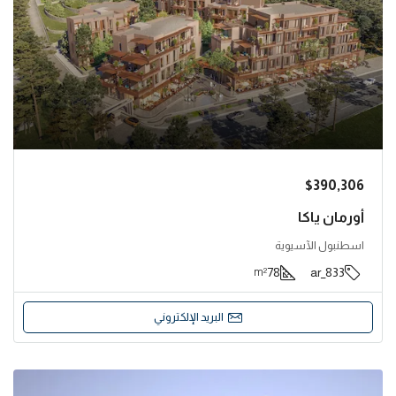
$390,306
أورمان ياكا
اسطنبول الآسيوية
78
833_ar
m²
البريد الإلكتروني