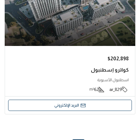
$202,898
كواترو إسطنبول
اسطنبول الآسيوية
62
829_ar
m²
البريد الإلكتروني