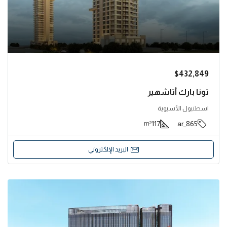
$432,849
تونا بارك أتاشهير
اسطنبول الآسيوية
117
865_ar
m²
البريد الإلكتروني