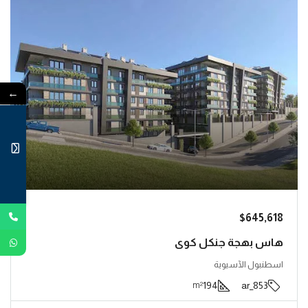
←
$645,618
هاس بهجة جنكل كوي
اسطنبول الآسيوية
194
853_ar
m²