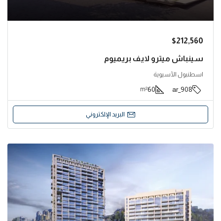
$212,560
سينباش ميترو لايف بريميوم
اسطنبول الآسيوية
60
908_ar
m²
البريد الإلكتروني