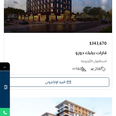
$343,670
قارات بيليك دوزو
اسطنبول الأوروبية
←
140
206_ar
m²
البريد الإلكتروني