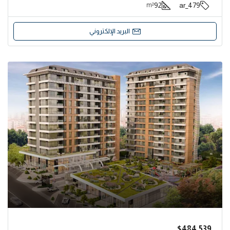
92
479_ar
m²
البريد الإلكتروني
$484,539