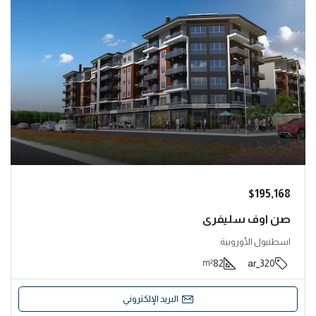
$195,168
صن اوف سليفري
اسطنبول الأوروبية
82
320_ar
m²
البريد الإلكتروني