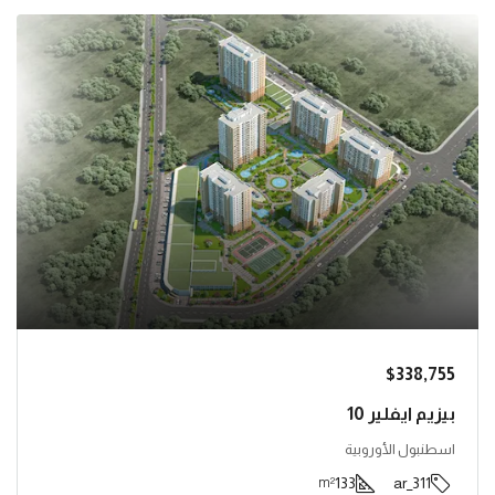
$338,755
بيزيم ايفلير 10
اسطنبول الأوروبية
133
311_ar
m²