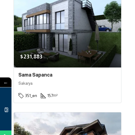
$231,883
Sama Sapanca
←
Sakarya
351_en
157
m²