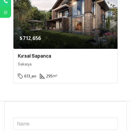
$712,656
Kırsal Sapanca
Sakarya
613_en
295
m²