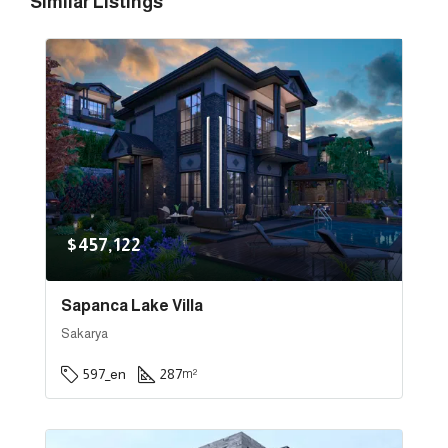
Similar Listings
$457,122
Sapanca Lake Villa
Sakarya
597_en
287
m²