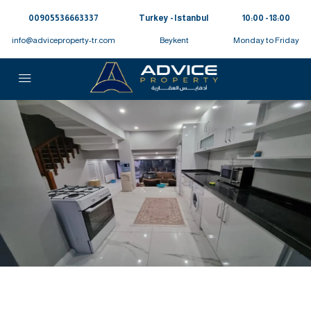
00905536663337⁩
Turkey - Istanbul
10:00 - 18:00
info@adviceproperty-tr.com
Beykent
Monday to Friday