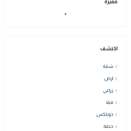
مميزة
اكتشف
شقة
ارض
زراعي
فيلا
دوبلكس
حصة