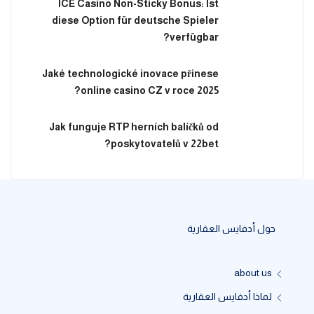
ICE Casino Non-Sticky Bonus: Ist
diese Option für deutsche Spieler
verfügbar?
Jaké technologické inovace přinese
online casino CZ v roce 2025?
Jak funguje RTP herních balíčků od
poskytovatelů v 22bet?
حول أدفايس العقارية
about us
لماذا أدفايس العقارية