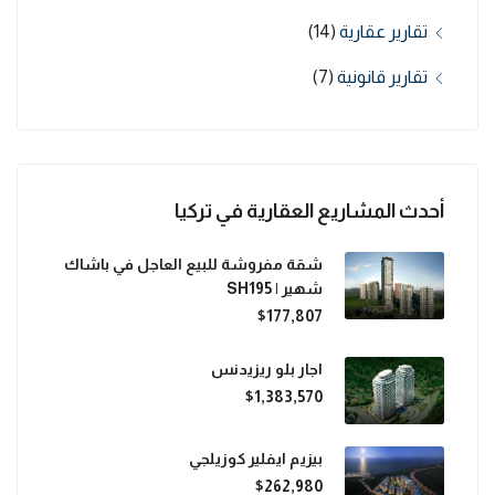
تقارير عقارية
(14)
تقارير قانونية
(7)
أحدث المشاريع العقارية في تركيا
شقة مفروشة للبيع العاجل في باشاك
شهير | SH195
$177,807
اجار بلو ريزيدنس
$1,383,570
بيزيم ايفلير كوزيلجي
$262,980