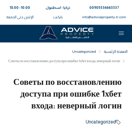
00905536663337⁩
تركيا - اسطنبول
10:00 - 18:00
info@adviceproperty-tr.com
بايكنت
الإثنين حتى الجمعة
الصفحة الرئيسية
Uncategorized
Советы по восстановлению доступа при ошибке 1хбет входа: неверный логин
Советы по восстановлению
доступа при ошибке 1хбет
входа: неверный логин
Uncategorized