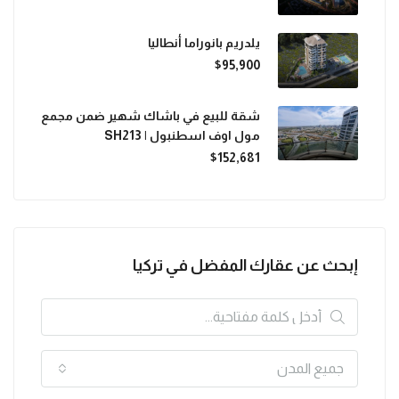
يلدريم بانوراما أنطاليا
$95,900
شقة للبيع في باشاك شهير ضمن مجمع
مول اوف اسطنبول | SH213
$152,681
إبحث عن عقارك المفضل في تركيا
جميع المدن