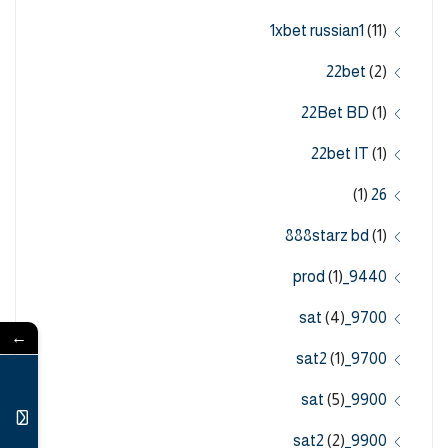
1xbet russian1
(11)
22bet
(2)
22Bet BD
(1)
22bet IT
(1)
(1)
26
888starz bd
(1)
(1)
9440_prod
(4)
9700_sat
←
(1)
9700_sat2
(5)
9900_sat
(2)
9900_sat2