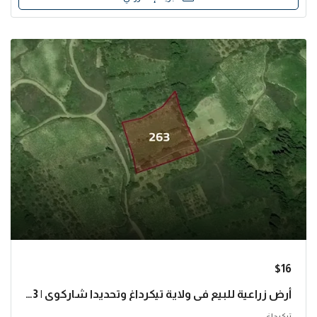
$16
أرض زراعية للبيع في ولاية تيكرداغ وتحديدا شاركوي | L263
تيكرداغ