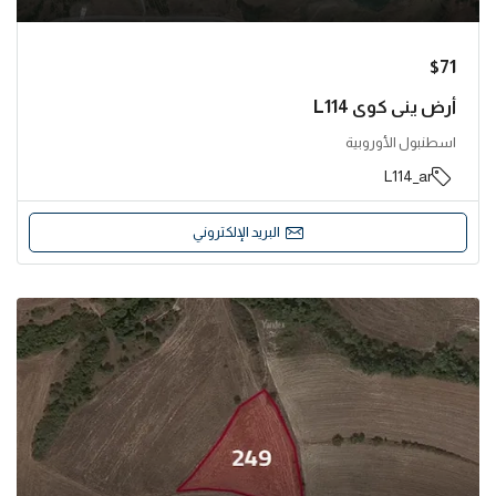
$71
أرض يني كوي L114
اسطنبول الأوروبية
L114_ar
البريد الإلكتروني