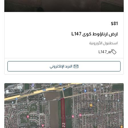
$81
ارض ارناؤوط كوي L147
اسطنبول الأوروبية
L147_ar
البريد الإلكتروني