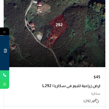
←
$45
ارض زراعية للبيع في سكاريا | L292
سكاريا
L292_ar