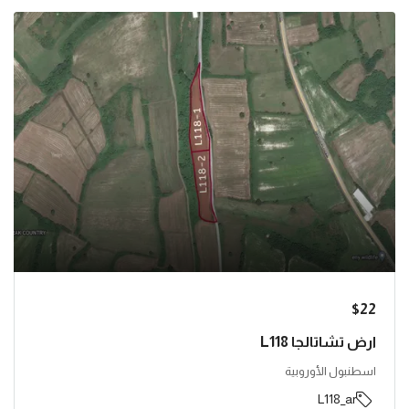
$22
ارض تشاتالجا L118
اسطنبول الأوروبية
L118_ar