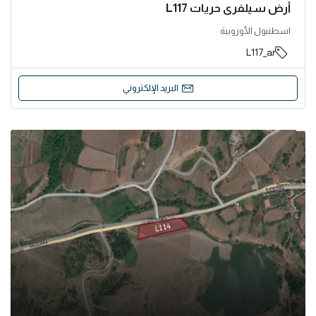
أرض سيلفري حريات L117
اسطنبول الأوروبية
L117_ar
البريد الإلكتروني