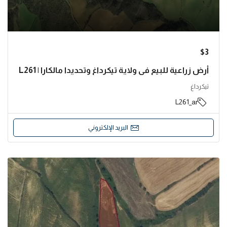
$3
أرض زراعية للبيع في ولاية تيكرداغ وتحديدا مالكارا | L261
تيكرداغ
L261_ar
البريد الإلكتروني