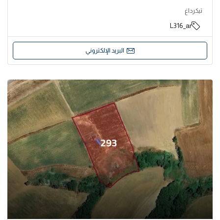
تيكرداغ
L316_ar
البريد الإلكتروني