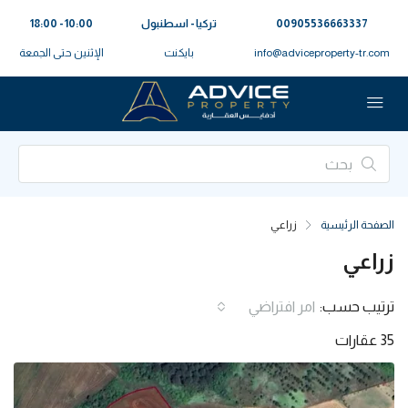
00905536663337⁩
تركيا - اسطنبول
10:00 - 18:00
info@adviceproperty-tr.com
بايكنت
الإثنين حتى الجمعة
الصفحة الرئيسية
زراعي
زراعي
ترتيب حسب:
امر افتراضي
35 عقارات