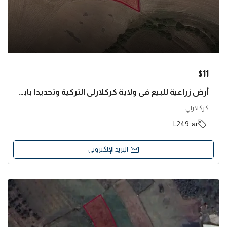
$11
أرض زراعية للبيع في ولاية كركلارلي التركية وتحديدا بابايسكي | L249
كركلارلي
L249_ar
البريد الإلكتروني