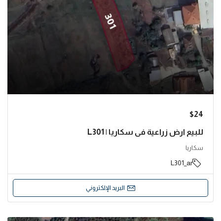
$24
للبيع ارض زراعية في سكاريا | L301
سكاريا
L301_ar
البريد الإلكتروني