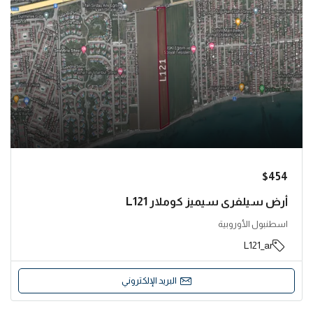
$454
أرض سيلفري سيميز كوملار L121
اسطنبول الأوروبية
L121_ar
البريد الإلكتروني