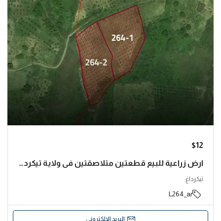
$12
ارض زراعية للبيع قطعتين متلاصقتين في ولاية تيكرداغ وتحديدا شاركوي | L264
تيكرداغ
L264_ar
البريد الإلكتروني