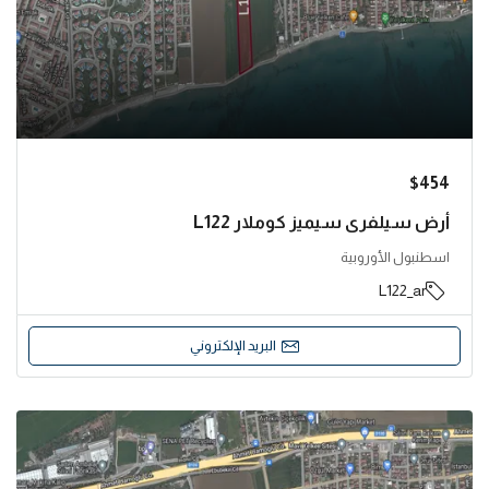
$454
أرض سيلفري سيميز كوملار L122
اسطنبول الأوروبية
L122_ar
البريد الإلكتروني