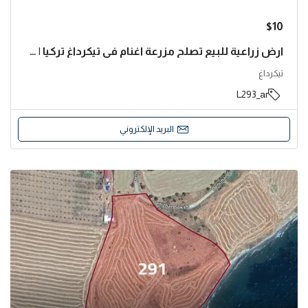
$10
ارض زراعية للبيع تصلح مزرعة اغنام في تيكرداغ تركيا | L293
تيكرداغ
L293_ar
البريد الإلكتروني