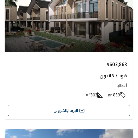
$603,863
فويلا كانيون
أنطاليا
303
839_ar
m²
البريد الإلكتروني