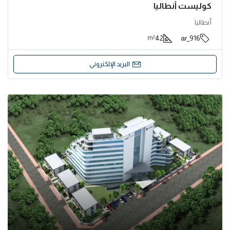
كوليست أنطاليا
أنطاليا
42
916_ar
m²
البريد الإلكتروني