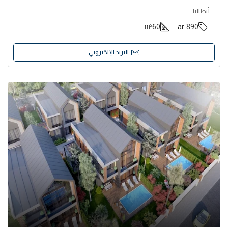
أنطاليا
60
890_ar
m²
البريد الإلكتروني