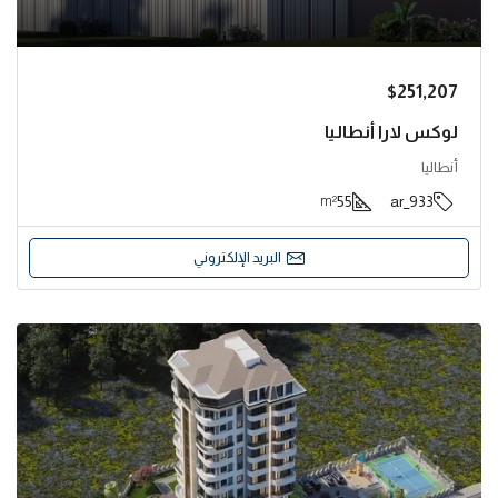
$251,207
لوكس لارا أنطاليا
أنطاليا
55
933_ar
m²
البريد الإلكتروني