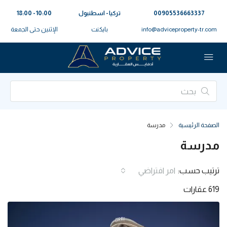
00905536663337⁩
تركيا - اسطنبول
10:00 - 18:00
info@adviceproperty-tr.com
بايكنت
الإثنين حتى الجمعة
الصفحة الرئيسية
مدرسة
مدرسة
ترتيب حسب:
امر افتراضي
619 عقارات