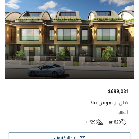
$699,031
فلل بريموس بيلا
أنطاليا
296
820_ar
m²
البريد الإلكتروني