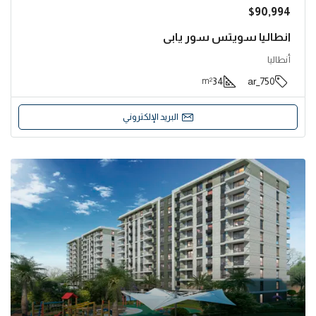
$90,994
انطاليا سويتس سور يابي
أنطاليا
34
750_ar
m²
البريد الإلكتروني