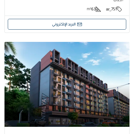
63
751_ar
m²
البريد الإلكتروني