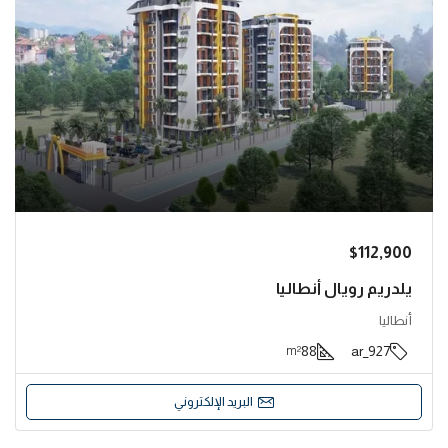
$112,900
يلدريم رويال أنطاليا
أنطاليا
88
927_ar
m²
البريد الإلكتروني