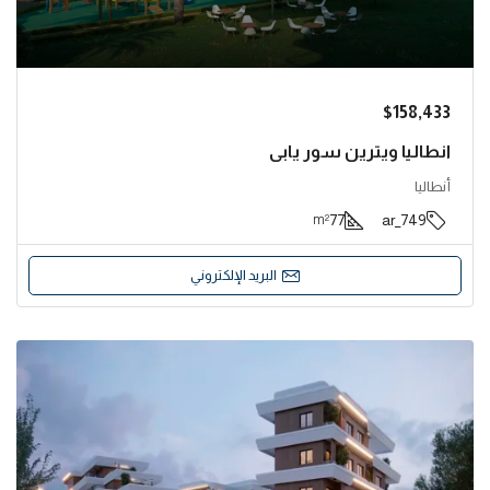
$158,433
انطاليا ويترين سور يابي
أنطاليا
77
749_ar
m²
البريد الإلكتروني