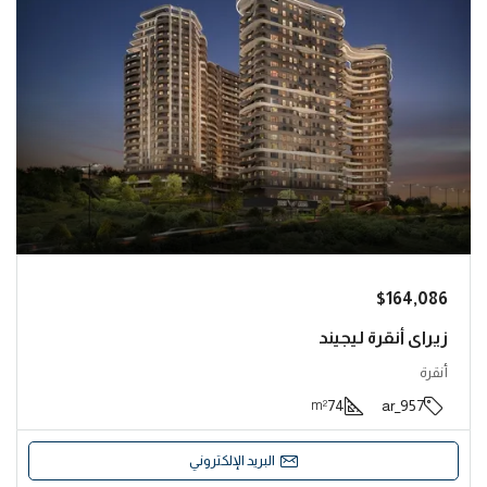
$164,086
زيراي أنقرة ليجيند
أنقرة
74
957_ar
m²
البريد الإلكتروني