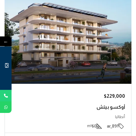
←
$229,000
أوكسو بيتش
أنطاليا
60
891_ar
m²