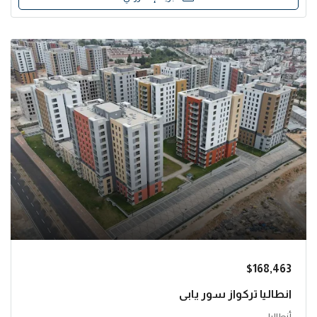
$168,463
انطاليا تركواز سور يابي
أنطاليا