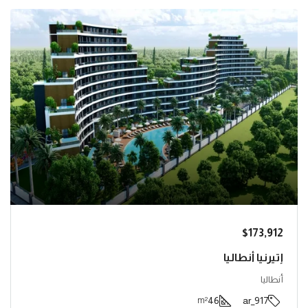
$173,912
إتيرنيا أنطاليا
أنطاليا
46
917_ar
m²