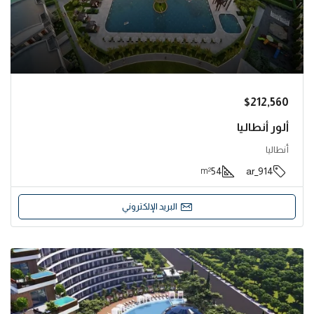
$212,560
ألور أنطاليا
أنطاليا
54
914_ar
m²
البريد الإلكتروني