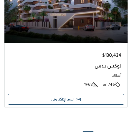
$130,434
لوكس بلاس
أنطاليا
68
746_ar
m²
البريد الإلكتروني