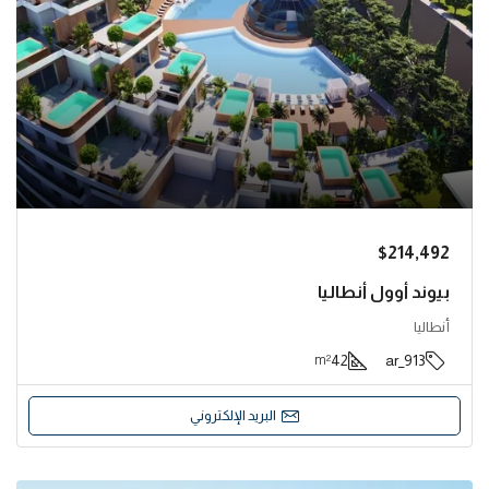
$214,492
بيوند أوول أنطاليا
أنطاليا
42
913_ar
m²
البريد الإلكتروني