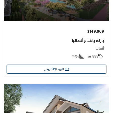
$149,909
بارك ياشام أنطاليا
أنطاليا
67
888_ar
m²
البريد الإلكتروني