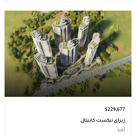
$229,677
زيراي نيكست كابيتال
أنقرة