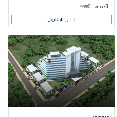
88
927_ar
m²
البريد الإلكتروني