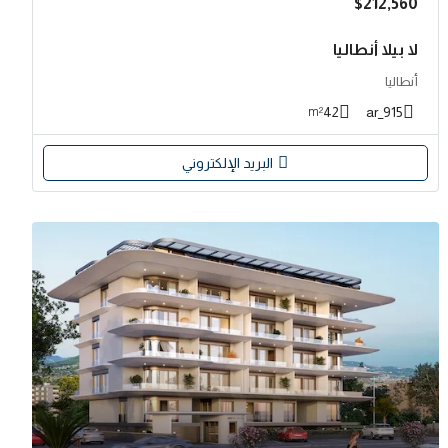
$212,560
لا بيلا أنطاليا
أنطاليا
42
915_ar
m²
البريد الإلكتروني