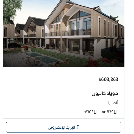
$603,863
فويلا كانيون
أنطاليا
303
839_ar
m²
البريد الإلكتروني