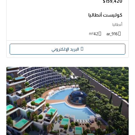
$159,420
كوليست أنطاليا
أنطاليا
42
916_ar
m²
البريد الإلكتروني