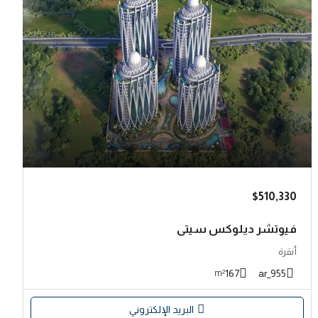
$510,330
فيوتشر ديلوكس سيتي
أنقرة
167
955_ar
m²
البريد الإلكتروني