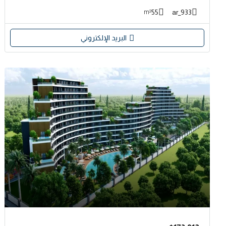
55
933_ar
m²
البريد الإلكتروني