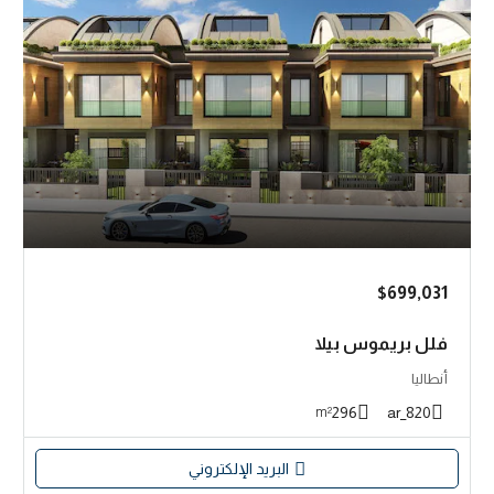
$699,031
فلل بريموس بيلا
أنطاليا
296
820_ar
m²
البريد الإلكتروني