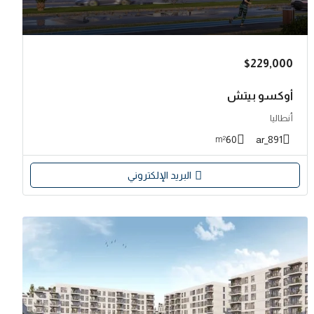
$229,000
أوكسو بيتش
أنطاليا
60
891_ar
m²
البريد الإلكتروني