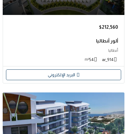
$212,560
ألور أنطاليا
أنطاليا
54
914_ar
m²
البريد الإلكتروني