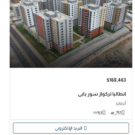
$168,463
انطاليا تركواز سور يابي
أنطاليا
63
751_ar
m²
البريد الإلكتروني