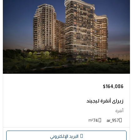
$164,086
زيراي أنقرة ليجيند
أنقرة
74
957_ar
m²
البريد الإلكتروني