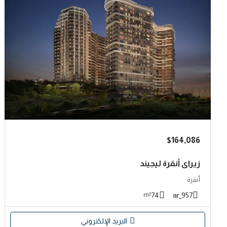
$164,086
زيراي أنقرة ليجيند
أنقرة
74
957_ar
m²
البريد الإلكتروني