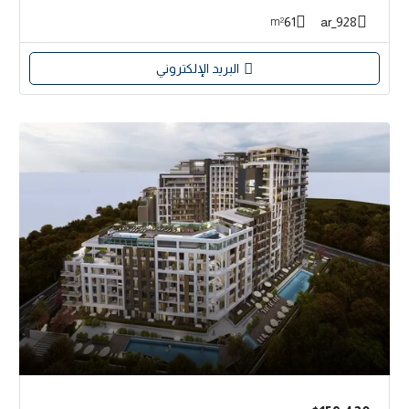
61
928_ar
m²
البريد الإلكتروني