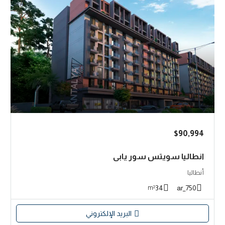
$90,994
انطاليا سويتس سور يابي
أنطاليا
34
750_ar
m²
البريد الإلكتروني