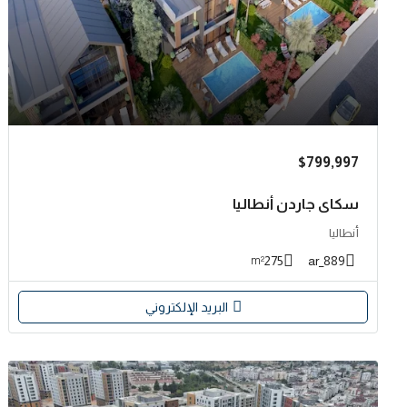
$799,997
سكاي جاردن أنطاليا
أنطاليا
275
889_ar
m²
البريد الإلكتروني