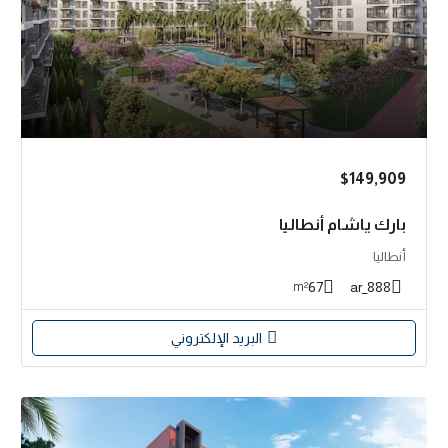
$149,909
بارك ياشام أنطاليا
أنطاليا
67
888_ar
m²
البريد الإلكتروني