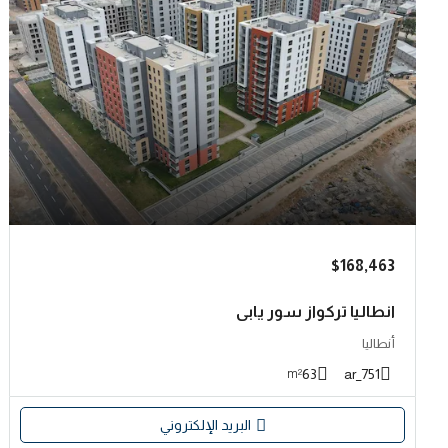
$168,463
انطاليا تركواز سور يابي
أنطاليا
63
751_ar
m²
البريد الإلكتروني