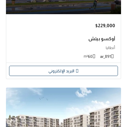
$229,000
أوكسو بيتش
أنطاليا
60
891_ar
m²
البريد الإلكتروني