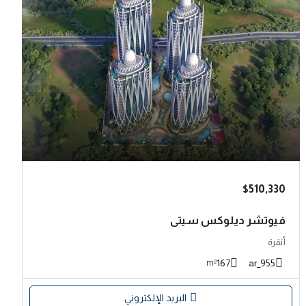
$510,330
فيوتشر ديلوكس سيتي
أنقرة
167
955_ar
m²
البريد الإلكتروني