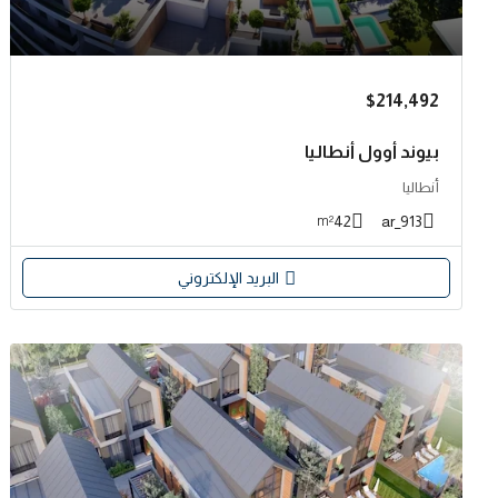
$214,492
بيوند أوول أنطاليا
أنطاليا
42
913_ar
m²
البريد الإلكتروني