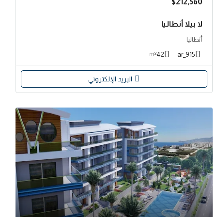
$212,560
لا بيلا أنطاليا
أنطاليا
42
915_ar
m²
البريد الإلكتروني