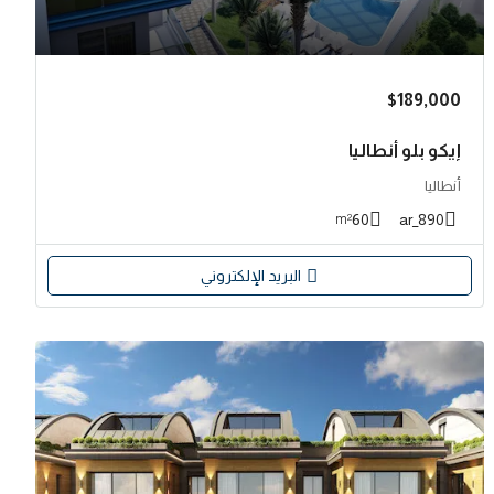
$189,000
إيكو بلو أنطاليا
أنطاليا
60
890_ar
m²
البريد الإلكتروني