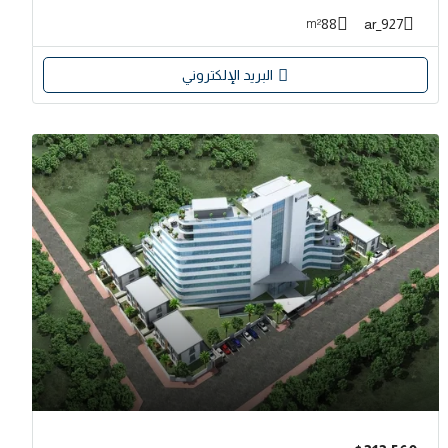
88
927_ar
m²
البريد الإلكتروني