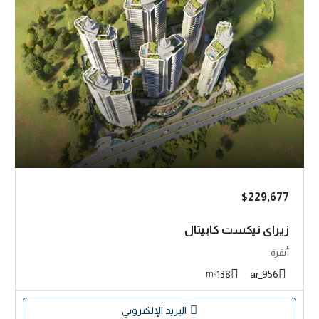
$229,677
زيراي نيكست كابيتال
أنقرة
138
956_ar
m²
البريد الإلكتروني