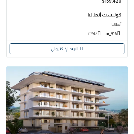
$159,420
كوليست أنطاليا
أنطاليا
42
916_ar
m²
البريد الإلكتروني