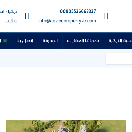
00905536663337⁩
تركيا - 
info@adviceproperty-tr.com
بايكنت
سية التركية
خدماتنا العقارية
المدونة
اتصل بنا
ا