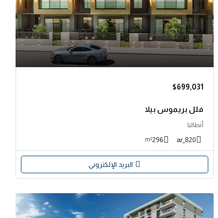
$699,031
فلل بريموس بيلا
أنطاليا
296
820_ar
m²
البريد الإلكتروني