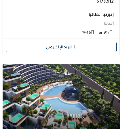
$173,912
إتيرنيا أنطاليا
أنطاليا
46
917_ar
m²
البريد الإلكتروني