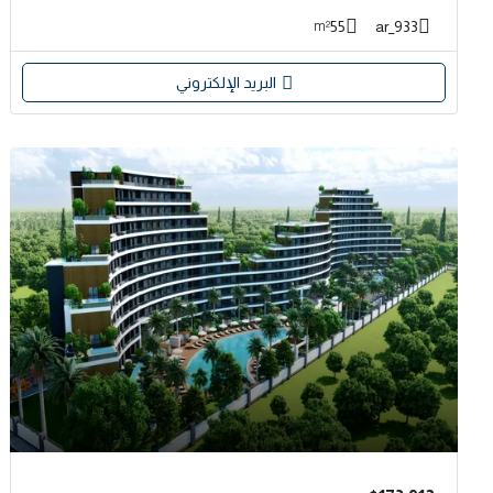
55
933_ar
m²
البريد الإلكتروني