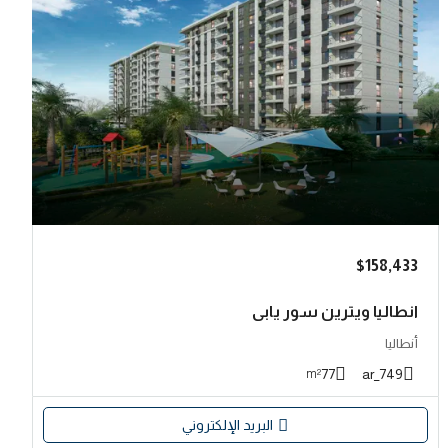
$158,433
انطاليا ويترين سور يابي
أنطاليا
77
749_ar
m²
البريد الإلكتروني