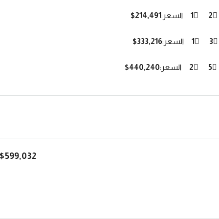
2
1
السعر:
$214,491
3
1
السعر:
$333,216
5
2
السعر:
$440,240
$599,032