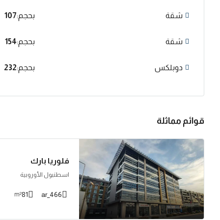
شقة
بحجم:
107
شقة
بحجم:
154
دوبلكس
بحجم:
232
قوائم مماثلة
فلوريا بارك
اسطنبول الأوروبية
81
466_ar
m²