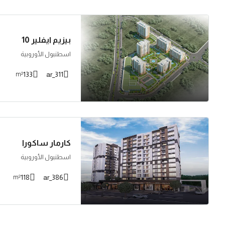
بيزيم ايفلير 10
اسطنبول الأوروبية
133
311_ar
m²
كارمار ساكورا
اسطنبول الأوروبية
118
386_ar
m²