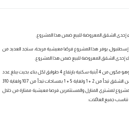
اء إحدى الشقق المعروضة للبيع ضمن هذا المشروع.
 إسطنبول، يوفر هذا المشروع فرصًا معيشية مريحة، ستجد العديد من
راء إحدى الشقق المعروضة للبيع ضمن هذا المشروع.
تم بناء هذا المشروع على أرض تبلغ مساحتها 5000 متر مربع، وهو مكون من 4 أبنية سكنية بارتفاع 4 طوابق لكل بناء، بحيث يبلغ عدد
الشقق السكنية فيه 87 عقار سكني ، تتواجد فيه حاليا خيارات من الشقق تبدأ من 2 + 1 ولغاية 5 + 1 بمساحات تبدأ من 107 ولغاية 310
المشروع لمشتري المنازل والمستثمرين فرصا معيشية ممتازة من خلال
تناسب جميع العائلات.