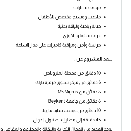
موقف سيارات
ملاعب ومسبح مخصص للأطفال
صالة رياضة ولياقة بدنية
غرفة ساونا وجاكوزي
حراسة وأمن ومراقبة كاميرات على مدار الساعة
يبعد المشروع عن :
10 دقائق من محطة المتروباص
6 دقائق من مركز تسوق مرمرة بارك
8 دقائق من M5 Migros
8 دقائق من جامعة Beykent
10 دقائق من ويست سايد مارينا.
45 دقيقة إلى مطار إسطنبول الدولي.
يوجد العديد من المحالّ التجارية والبقالة والمطاعم والمقاهي 