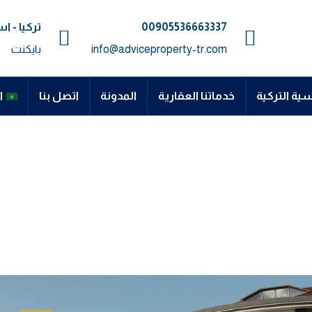
00905536663337⁩
تركيا - 
info@adviceproperty-tr.com
بايكنت
سية التركية
خدماتنا العقارية
المدونة
اتصل بنا
ا