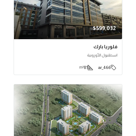
$599,032
فلوريا بارك
اسطنبول الأوروبية
81
466_ar
m²