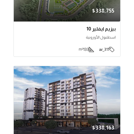
$338,755
بيزيم ايفلير 10
اسطنبول الأوروبية
133
311_ar
m²
$338,163