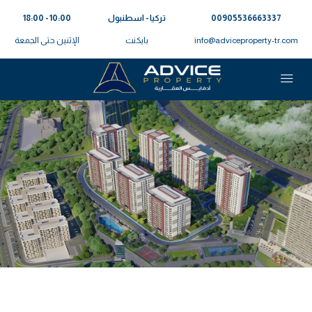
00905536663337⁩
تركيا - اسطنبول
10:00 - 18:00
info@adviceproperty-tr.com
بايكنت
الإثنين حتى الجمعة