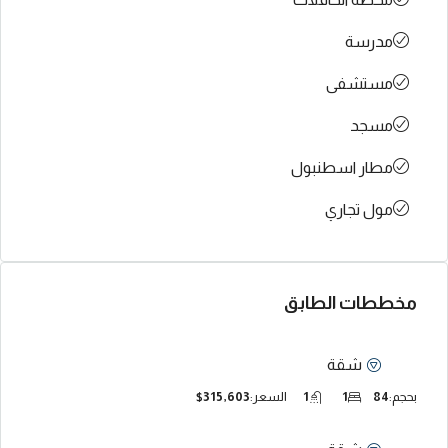
مدرسة
مستشفى
مسجد
مطار اسطنبول
مول تجاري
مخططات الطابق
شقة
بحجم:
84
1
1
السعر:
$315,603