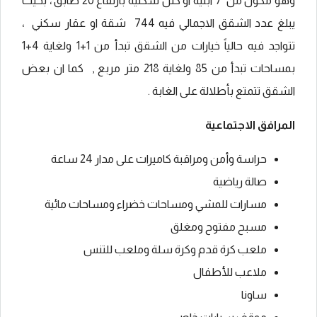
وهو مكون من 7 ابنية او كتل سكنية بارتفاع 20 طابق ، بحيث
يبلغ عدد الشقق الاجمالي فيه 744 شقة او عقار سكني ،
تتواجد فيه حالياً خيارات من الشقق تبدأ من 1+1 ولغاية 4+1
بمساحات تبدأ من 85 ولغاية 218 متر مربع , كما ان بعض
الشقق تتمتع بأطلالة على الغابة .
المرافق الاجتماعية
حراسة وأمن ومراقبة كاميرات على مدار 24 ساعة
صالة رياضية
مسارات للمشي ومساحات خضراء ومساحات مائية
مسبح مفتوح ومغلق
ملعب كرة قدم وكرة سلة وملعب للتنس
ملاعب للأطفال
ساونا