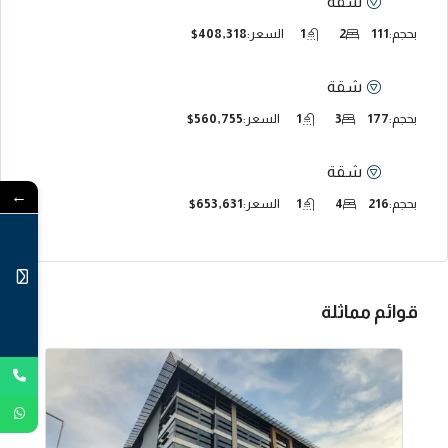
شقة
بحجم:
111
2
1
السعر:
$408,318
شقة
بحجم:
177
3
1
السعر:
$560,755
شقة
←
بحجم:
216
4
1
السعر:
$653,631
قوائم مماثلة