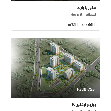
فلوريا بارك
اسطنبول الأوروبية
81
466_ar
m²
$338,755
بيزيم ايفلير 10