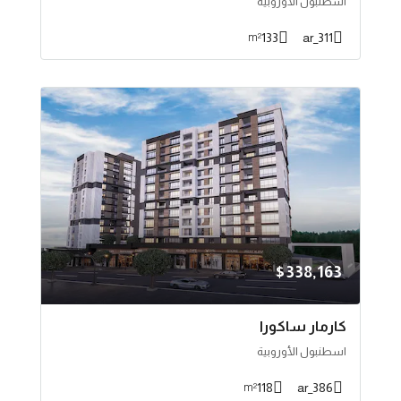
اسطنبول الأوروبية
133
311_ar
m²
$338,163
كارمار ساكورا
اسطنبول الأوروبية
118
386_ar
m²