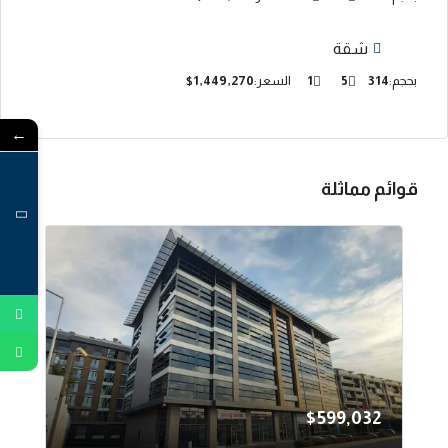
شقة
بحجم:
314
5
1
السعر:
$1,449,270
←
قوائم مماثلة
$599,032