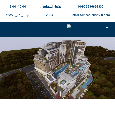
00905536663337⁩
تركيا - اسطنبول
10:00 - 18:00
info@adviceproperty-tr.com
بايكنت
الإثنين حتى الجمعة