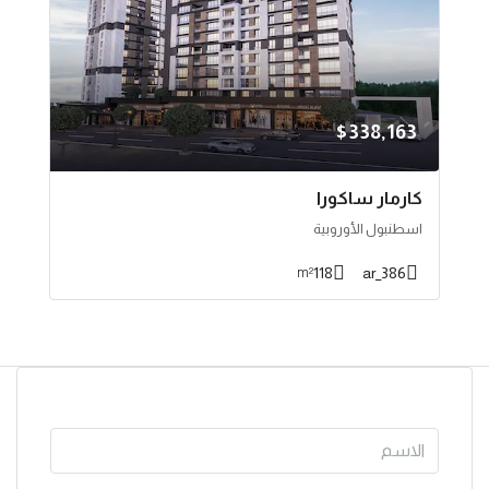
$338,163
كارمار ساكورا
اسطنبول الأوروبية
118
386_ar
m²