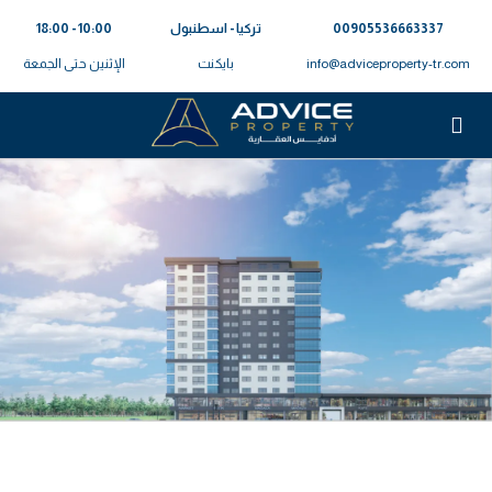
00905536663337⁩
تركيا - اسطنبول
10:00 - 18:00
info@adviceproperty-tr.com
بايكنت
الإثنين حتى الجمعة