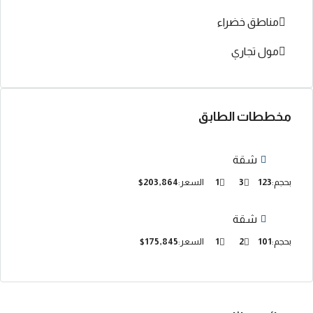
مناطق خضراء
مول تجاري
مخططات الطابق
شقة
بحجم:
123
3
1
السعر:
$203,864
شقة
بحجم:
101
2
1
السعر:
$175,845