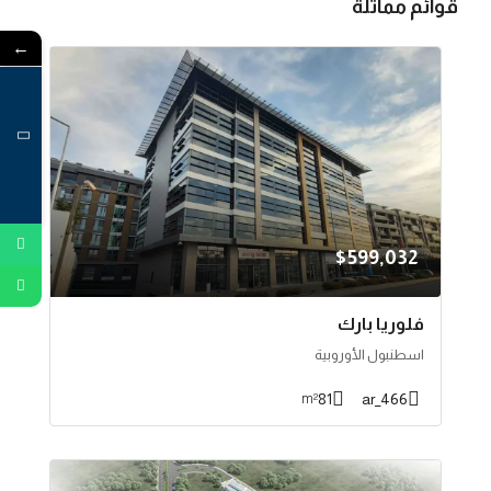
قوائم مماثلة
←
$599,032
فلوريا بارك
اسطنبول الأوروبية
81
466_ar
m²