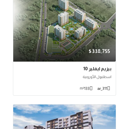
$338,755
بيزيم ايفلير 10
اسطنبول الأوروبية
133
311_ar
m²