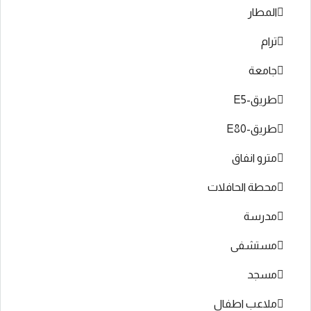
المطار
ترام
جامعة
طريق-E5
طريق-E80
مترو انفاق
محطة الحافلات
مدرسة
مستشفى
مسجد
ملاعب اطفال