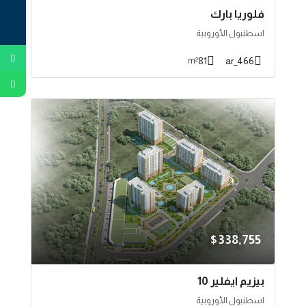
فلوريا بارك
اسطنبول الأوروبية
81
466_ar
m²
$338,755
بيزيم ايفلير 10
اسطنبول الأوروبية