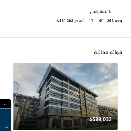
بنتهاوس
بحجم:
268
4
1
السعر:
$461,268
قوائم مماثلة
←
$599,032