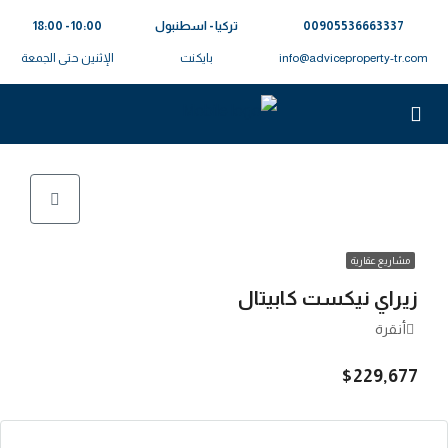
00905536663337⁩
تركيا - اسطنبول
10:00 - 18:00
info@adviceproperty-tr.com
بايكنت
الإثنين حتى الجمعة
مشاريع عقارية
زيراي نيكست كابيتال
أنقرة
$229,677