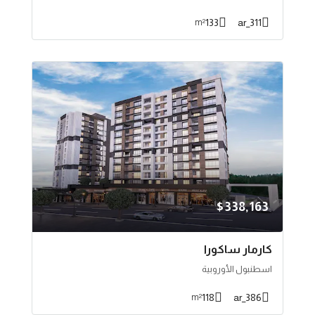
133
311_ar
m²
$338,163
كارمار ساكورا
اسطنبول الأوروبية
118
386_ar
m²