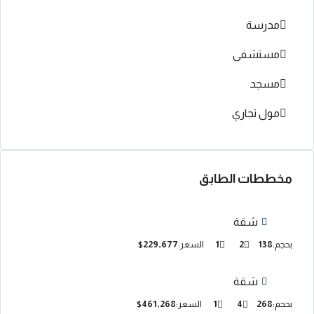
مدرسة
مستشفى
مسجد
مول تجاري
مخططات الطابق
شقة
بحجم:
138
2
1
السعر:
$229,677
شقة
بحجم:
268
4
1
السعر:
$461,268