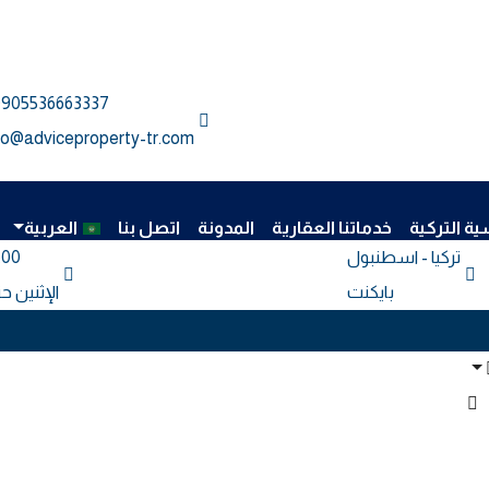
905536663337⁩
fo@adviceproperty-tr.com
ية التركية
خدماتنا العقارية
المدونة
اتصل بنا
العربية
تركيا - اسطنبول
- 18:00
بايكنت
الإثنين ح