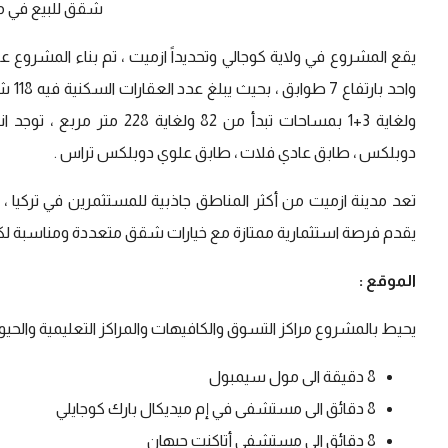
شقق للبيع في مش
ولغاية 3+‬1 بمساحات تبدأ م
دوبلكس ، طابق عادي فلات ، طابق علوي دوبلكس تراس .
تعد مدينة ازميت من أكثر المناطق جاذبية للمستثمرين في تركيا ، ت
يقدم فرصة استثمارية ممتازة مع خيارات شقق متعددة ومناسبة لكل 
الموقع :
يحيط بالمشروع مراكز التسوق والكافيهات والمراكز التعليمية والحيوي
8 دقيقة الى مول سيمبول
8 دقائق الى مستشفى في إم ميديكال بارك كوجايلي
8 دقائق الى مستشفى أتاكنت جيهان