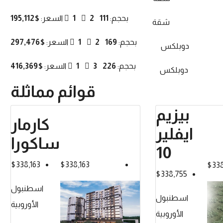
بحجم:
111
2
1
السعر:
$195,112
شقة
بحجم:
169
2
1
السعر:
$297,476
دوبلكس
بحجم:
226
3
1
السعر:
$416,369
دوبلكس
قوائم مماثلة
بيزيم
كارمار
ايفلير
ساكورا
10
$338,163
$338,163
$338
$338,755
اسطنبول
اسطنبول
الأوروبية
الأوروبية