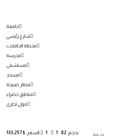
جامعة
شارع رئيسي
محطة الحافلات
مدرسة
مستشفى
مسجد
مطار صبيحة
مناطق خضراء
مول تجاري
بحجم:
82
1
1
السعر:
$133,257
شقة