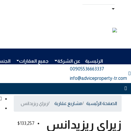
الرئيسية
عن الشركة
جميع العقارات
الجنس
00905536663337⁩
info@adviceproperty-tr.com
الصفحة الرئيسية
مشاريع عقارية
زيراي ريزيدانس
زيراي ريزيدانس
$133,257