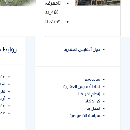
معرف:
466_ar
81
m²
روابط 
حول أدفايس العقارية
عقار
about us
شقق
لماذا أدفايس العقارية
فلل
إنظم لفريقنا
أراض
كن وكيلاً
عقا
اتصل بنا
عقا
سياسة الخصوصية