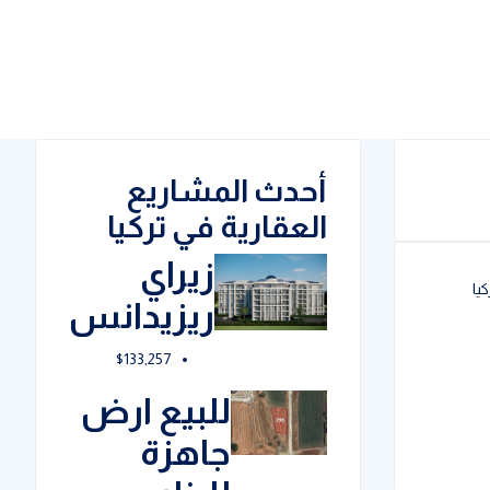
أحدث المشاريع
العقارية في تركيا
زيراي
يا
ريزيدانس
$133,257
للبيع ارض
جاهزة