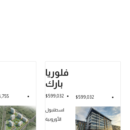
فلوريا
بارك
$599,032
,755
$599,032
اسطنبول
الأوروبية