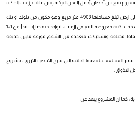
روع يقع بين أحضان أجمل المدن التركية وبين غابات إزميت الخلابة
يقع المشروع في ولاية كوجالي وتحديداً ازميت ، تم بناء المشروع على ارض تبلغ مساحتها 4903 متر مربع وهو مكون من بلوك او بناء
واحد بارتفاع 7 طوابق ، بحيث يبلغ عدد العقارات السكنية فيه 118 شقة سكنية معروضة للبيع في ازميت ، تتواجد فيه خيارات تبدأ من 1+‬1
ن 82 ولغاية 228 متر مربع ، توجد انماط مختلفة وتشكيلات متعددة من الشقق موزعة مابين حديقة
تميز المنطقة بطبيعتها الخلابة التي تمزج الاخضر بالازرق ، مشروع
الاذواق .
ة ، كما ان المشروع يبعد عن :