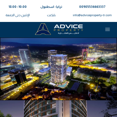
00905536663337⁩
تركيا - اسطنبول
10:00 - 18:00
info@adviceproperty-tr.com
بايكنت
الإثنين حتى الجمعة