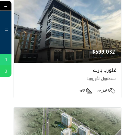
←
$599,032
فلوريا بارك
اسطنبول الأوروبية
81
466_ar
m²