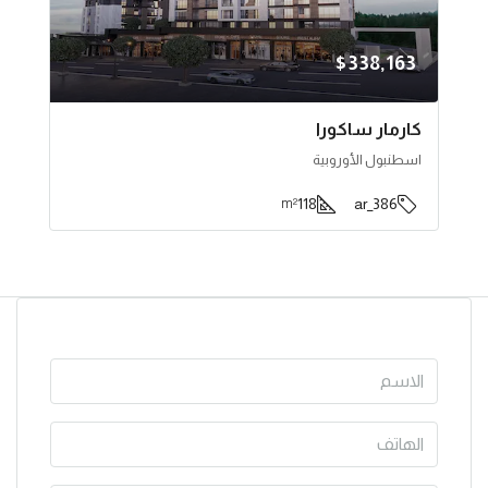
$338,163
كارمار ساكورا
اسطنبول الأوروبية
118
386_ar
m²