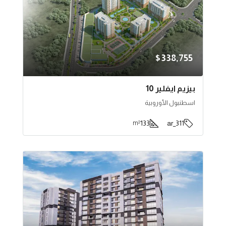
$338,755
بيزيم ايفلير 10
اسطنبول الأوروبية
133
311_ar
m²