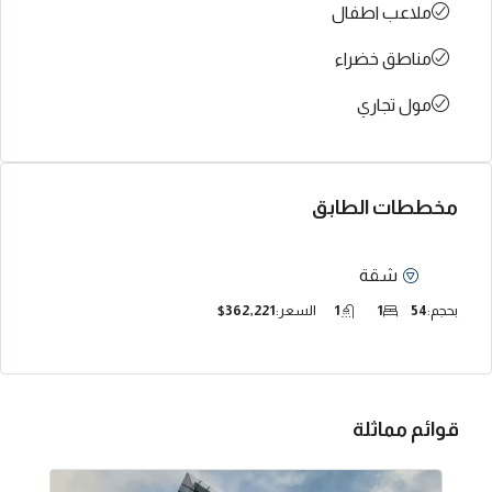
ملاعب اطفال
مناطق خضراء
مول تجاري
مخططات الطابق
شقة
بحجم:
54
1
1
السعر:
$362,221
قوائم مماثلة