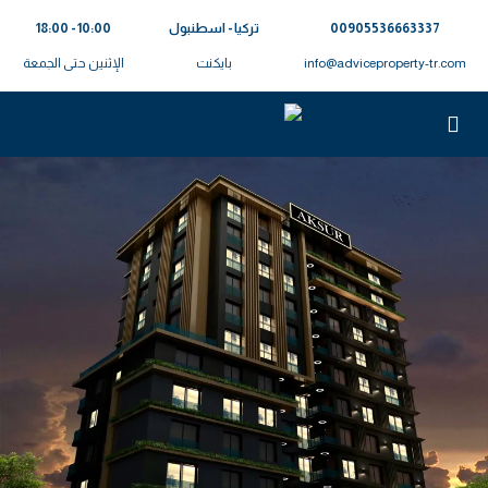
00905536663337⁩
تركيا - اسطنبول
10:00 - 18:00
info@adviceproperty-tr.com
بايكنت
الإثنين حتى الجمعة