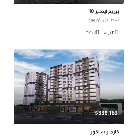
بيزيم ايفلير 10
اسطنبول الأوروبية
133
311_ar
m²
$338,163
كارمار ساكورا