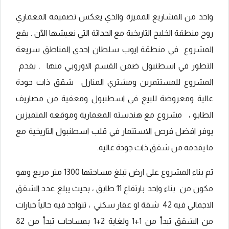
واحد من المشاريع المميزة والذي يعكس تصميمه المعماري
روح منطقة الخليج التاريخية مع الحداثة التي نعيشها الآن . يقع
المشروع
في منطقة ايوب سلطان احدى المناطق سريعة
التطور في اسطنبول ضمن القسم الاوروبي منها . يقدم
المشروع للمستثمرين ومشتري المنازل شقق ذات جودة
عالية ومعروضة للبيع في اسطنبول ومعفية من مصاريف
الطابو ، مشروع مع هندسته المعمارية وموقعه المتميزين
يوفر افضل فرص الاستثمار في قلب اسطنبول التاريخية مع
ما يقدمه من شقق ذات جودة عالية.
تم بناء المشروع على ارض تبلغ مساحتها 1300 متر مربع وهو
مكون من بناء واحد بارتفاع 11 طابق ، بحيث يبلغ عدد الشقق
الاجمالي فيه 42 شقة او عقار سكني ، تتواجد فيه حالياً خيارات
من الشقق تبدأ من 1+1 ولغاية 2+1 بمساحات تبدأ من 82