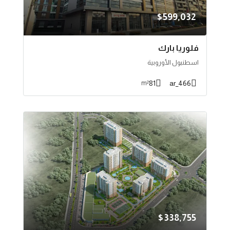
$599,032
فلوريا بارك
اسطنبول الأوروبية
81
466_ar
m²
$338,755