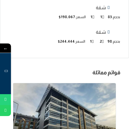
شقة
بحجم:
83
1
1
السعر:
$198,067
شقة
بحجم:
98
2
1
السعر:
$244,444
←
قوائم مماثلة