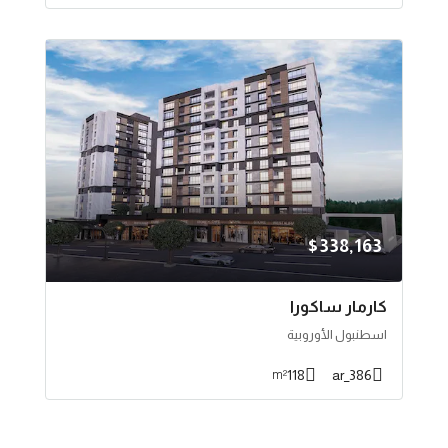
$338,163
كارمار ساكورا
اسطنبول الأوروبية
118
386_ar
m²