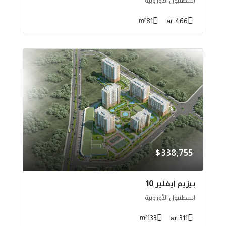
اسطنبول الأوروبية
81
466_ar
m²
$338,755
بيزيم ايفلير 10
اسطنبول الأوروبية
133
311_ar
m²