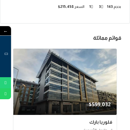
بحجم:
143
3
1
السعر:
$215,458
←
قوائم مماثلة
$599,032
فلوريا بارك