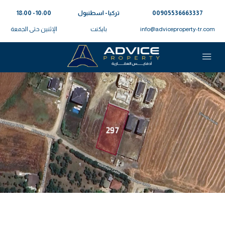
00905536663337⁩
تركيا - اسطنبول
10:00 - 18:00
info@adviceproperty-tr.com
بايكنت
الإثنين حتى الجمعة