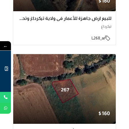
$160
للبيع ارض جاهزة للأعمار في ولاية تيكرداغ وتحديدا سليمان باشا | L268
تيكرداغ
L268_ar
←
$160