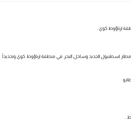
مربع تتميز بقربها عن مطار اسطنبول الجديد وساحل البحر في منطقة ارناؤوط كوي وتحديداً
طابو