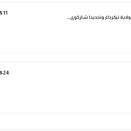
$11
أرض زراعية للبيع في ولاية تيكرداغ وتحديدا شاركوي | L241
$24