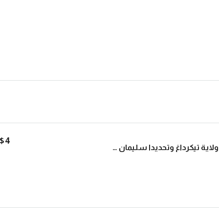
$4
أرض زراعية للبيع في ولاية تيكرداغ وتحديدا سليمان باشا | L244