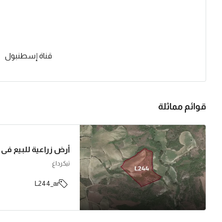
قناة إسطنبول
قوائم مماثلة
تيكرداغ
L244_ar