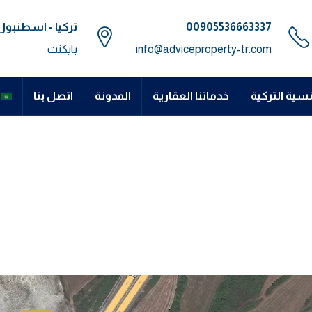
00905536663337⁩
تركيا - اسطنبول
info@adviceproperty-tr.com
بايكنت
نسية التركية
خدماتنا العقارية
المدونة
اتصل بنا