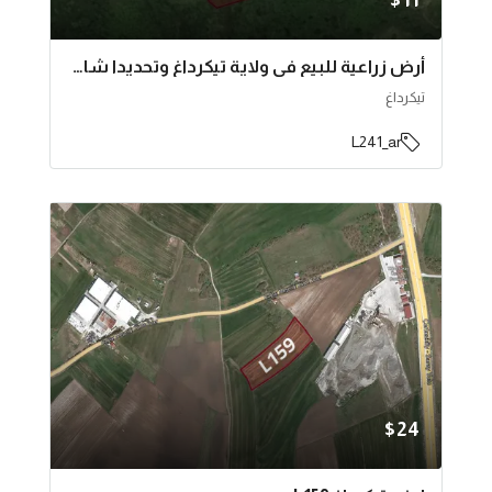
$11
أرض زراعية للبيع في ولاية تيكرداغ وتحديدا شاركوي | L241
تيكرداغ
L241_ar
$24