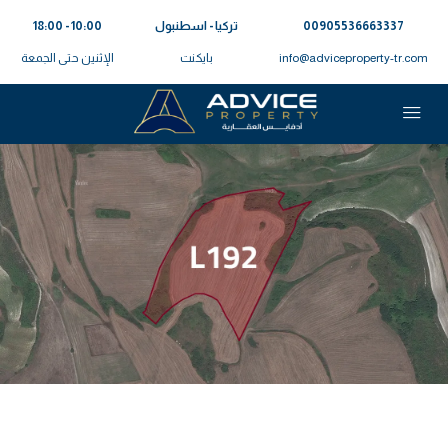
00905536663337⁩
تركيا - اسطنبول
10:00 - 18:00
info@adviceproperty-tr.com
بايكنت
الإثنين حتى الجمعة