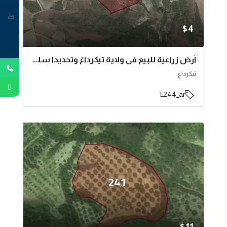
$4
أرض زراعية للبيع في ولاية تيكرداغ وتحديدا سليمان باشا | L244
تيكرداغ
L244_ar