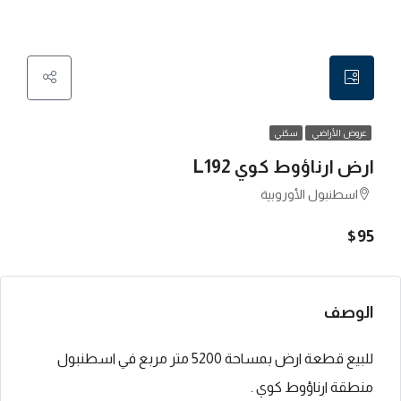
عروض الأراضي
سكني
ارض ارناؤوط كوي L192
اسطنبول الأوروبية
$95
الوصف
للبيع قطعة ارض بمساحة 5200 متر مربع في اسطنبول
منطقة ارناؤوط كوي .