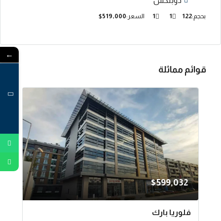
دوبلكس
بحجم:
122
1
1
السعر:
$519,000
←
قوائم مماثلة
$599,032
فلوريا بارك