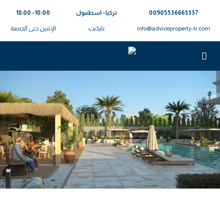
00905536663337⁩
تركيا - اسطنبول
10:00 - 18:00
info@adviceproperty-tr.com
بايكنت
الإثنين حتى الجمعة