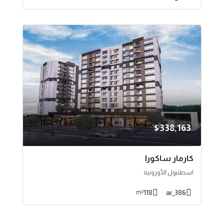
$338,163
كارمار ساكورا
اسطنبول الأوروبية
118
386_ar
m²