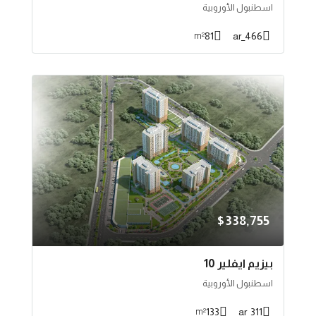
اسطنبول الأوروبية
81
466_ar
m²
$338,755
بيزيم ايفلير 10
اسطنبول الأوروبية
133
311_ar
m²