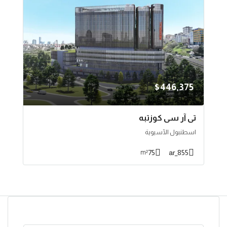
$446,375
تي آر سي كوزتبه
اسطنبول الآسيوية
75
855_ar
m²