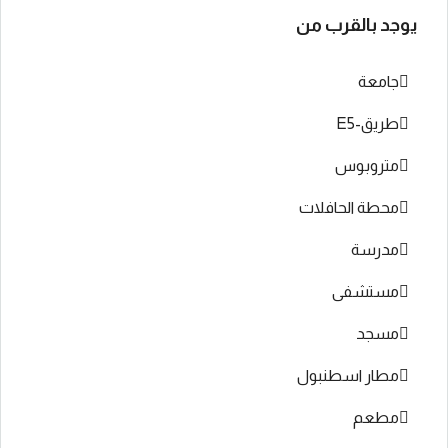
يوجد بالقرب من
جامعة
طريق-E5
متروبوس
محطة الحافلات
مدرسة
مستشفى
مسجد
مطار اسطنبول
مطعم