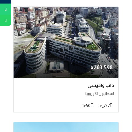
$263,598
داب واديسي
اسطنبول الأوروبية
50
737_ar
m²