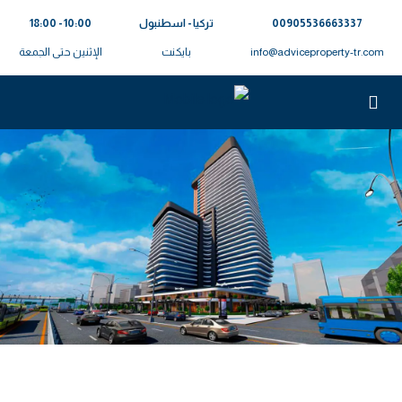
00905536663337⁩
تركيا - اسطنبول
10:00 - 18:00
info@adviceproperty-tr.com
بايكنت
الإثنين حتى الجمعة