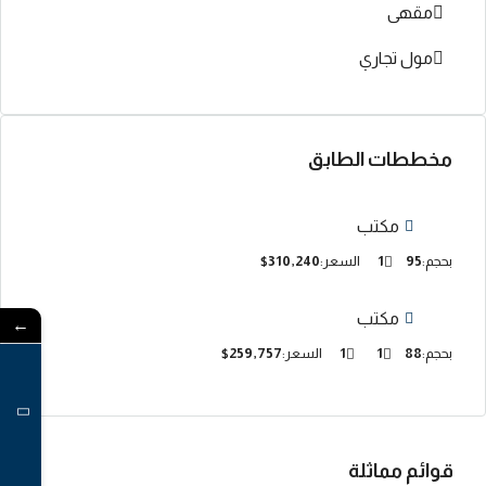
مقهى
مول تجاري
مخططات الطابق
مكتب
بحجم:
95
1
السعر:
$310,240
مكتب
←
بحجم:
88
1
1
السعر:
$259,757
قوائم مماثلة