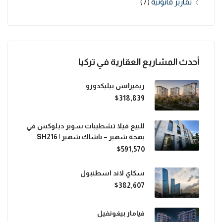
تقارير قانونية
(7)
أحدث المشاريع العقارية في تركيا
ريفيرانس بيليكدوزو
$318,839
للبيع فيلا تشطيبات سوبر ديلوكس في
بهجة شهير – باشاك شهير | SH216
$591,570
سكاي لاند اسطنبول
$382,607
فيامار بيغونفيل