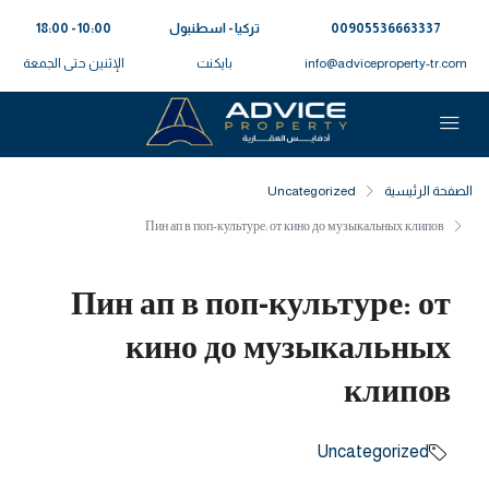
00905536663337⁩
تركيا - اسطنبول
10:00 - 18:00
info@adviceproperty-tr.com
بايكنت
الإثنين حتى الجمعة
الصفحة الرئيسية
Uncategorized
Пин ап в поп-культуре: от кино до музыкальных клипов
Пин ап в поп-культуре: от
кино до музыкальных
клипов
Uncategorized