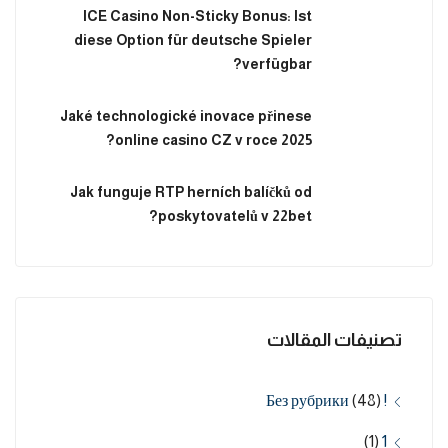
ICE Casino Non-Sticky Bonus: Ist
diese Option für deutsche Spieler
verfügbar?
Jaké technologické inovace přinese
online casino CZ v roce 2025?
Jak funguje RTP herních balíčků od
poskytovatelů v 22bet?
تصنيفات المقالات
(48)
! Без рубрики
(1)
1