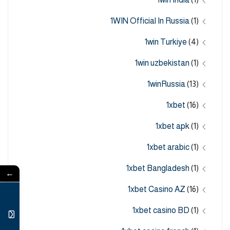
1WIN Official In Russia
(1)
1win Turkiye
(4)
1win uzbekistan
(1)
1winRussia
(13)
1xbet
(16)
1xbet apk
(1)
1xbet arabic
(1)
1xbet Bangladesh
(1)
←
1xbet Casino AZ
(16)
1xbet casino BD
(1)