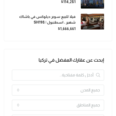
$114,281
فيلا للبيع سوبر ديلوكس في باشاك
شهير ، اسطنبول | SH198
$1,666,661
إبحث عن عقارك المفضل في تركيا
جميع المدن
جميع المناطق