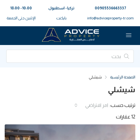
00905536663337⁩
تركيا - اسطنبول
10:00 - 18:00
info@adviceproperty-tr.com
بايكنت
الإثنين حتى الجمعة
الصفحة الرئيسية
شيشلي
شيشلي
ترتيب حسب:
امر افتراضي
12 عقارات