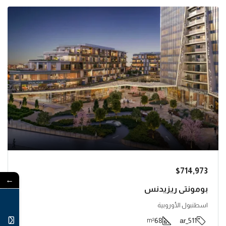
$714,973
←
بومونتي ريزيدنس
اسطنبول الأوروبية
68
511_ar
m²