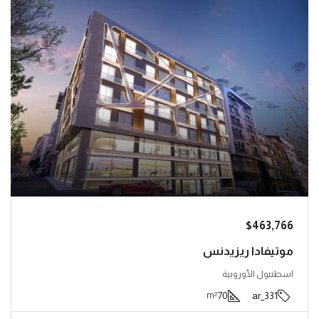
$463,766
موتيفادا ريزيدنس
اسطنبول الأوروبية
70
331_ar
m²