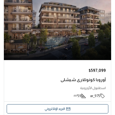
$597,099
أوروبا كونوتلاري شيشلي
اسطنبول الأوروبية
59
975_ar
m²
البريد الإلكتروني