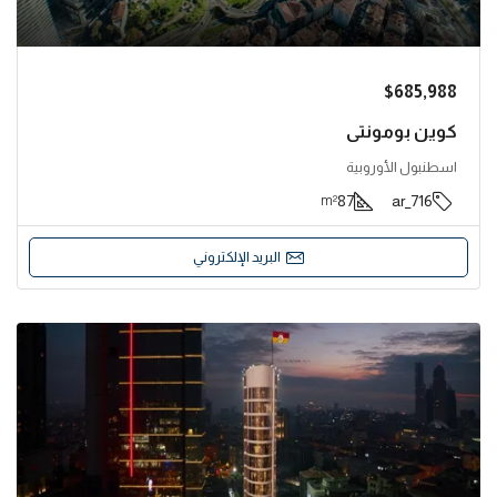
$685,988
كوين بومونتي
اسطنبول الأوروبية
87
716_ar
m²
البريد الإلكتروني