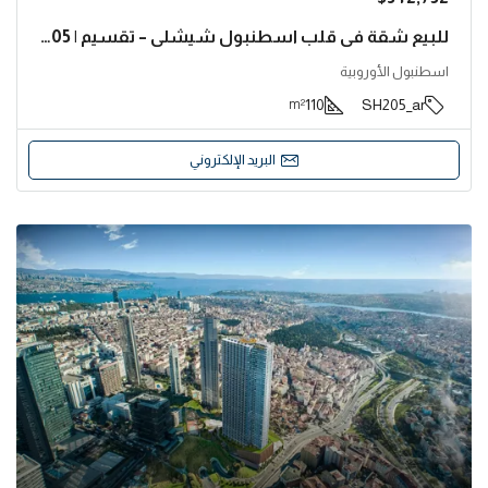
للبيع شقة في قلب اسطنبول شيشلي – تقسيم | SH205
اسطنبول الأوروبية
110
SH205_ar
m²
البريد الإلكتروني