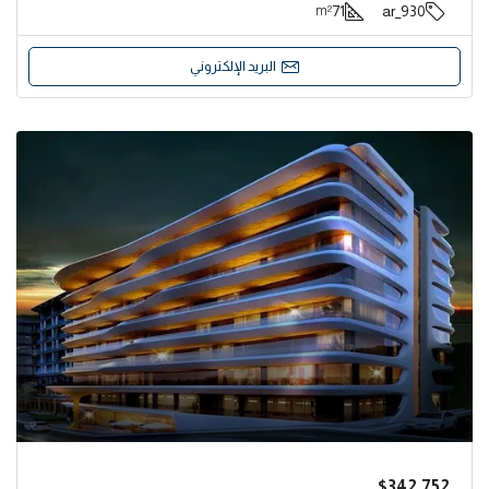
71
930_ar
m²
البريد الإلكتروني
$342,752