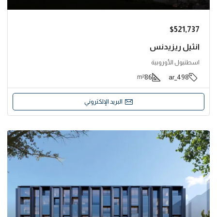
$521,737
انثيل ريزيدنس
اسطنبول الأوروبية
86
498_ar
m²
البريد الإلكتروني