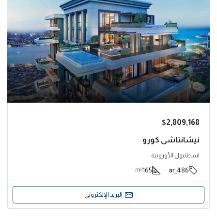
$2,809,168
نيشانتاشي كورو
اسطنبول الأوروبية
165
486_ar
m²
البريد الإلكتروني