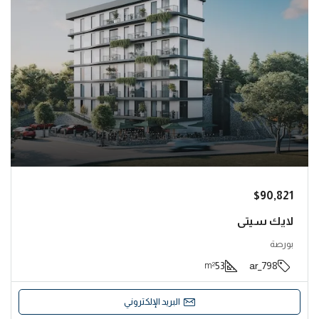
$90,821
لايك سيتي
بورصة
53
798_ar
m²
البريد الإلكتروني