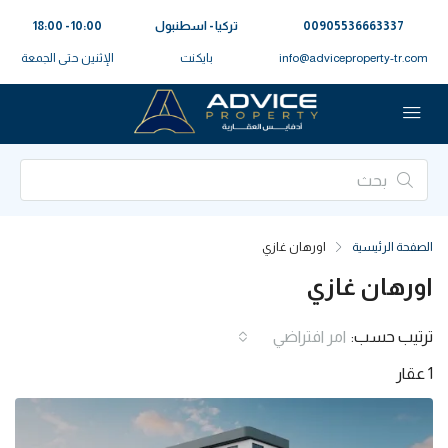
00905536663337⁩
تركيا - اسطنبول
10:00 - 18:00
info@adviceproperty-tr.com
بايكنت
الإثنين حتى الجمعة
الصفحة الرئيسية
اورهان غازي
اورهان غازي
ترتيب حسب:
امر افتراضي
1 عقار